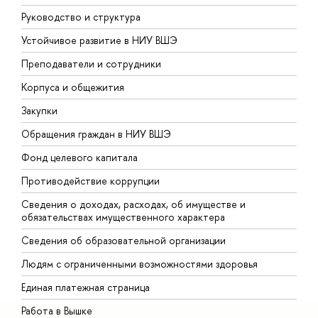
Руководство и структура
Д
Устойчивое развитие в НИУ ВШЭ
О
Преподаватели и сотрудники
П
Корпуса и общежития
В
Закупки
П
Обращения граждан в НИУ ВШЭ
А
Фонд целевого капитала
Д
Противодействие коррупции
Ц
Сведения о доходах, расходах, об имуществе и
Б
обязательствах имущественного характера
О
Сведения об образовательной организации
О
Людям с ограниченными возможностями здоровья
Единая платежная страница
Работа в Вышке