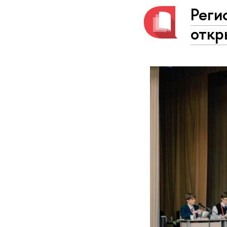
Реги
откр