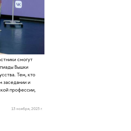
астники смогут
мпиады Вышки
сства. Тем, кто
м заседании и
ской профессии,
13 ноября, 2023 г.