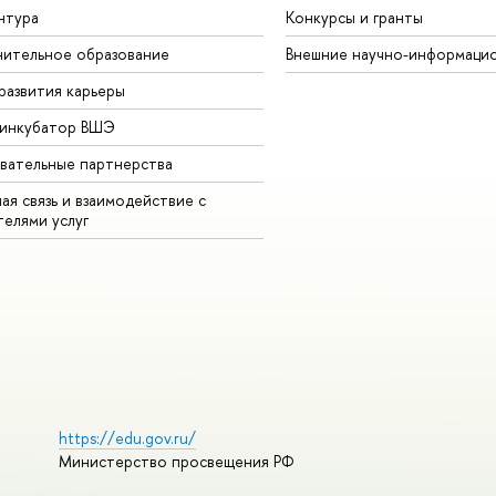
нтура
Конкурсы и гранты
ительное образование
Внешние научно-информаци
развития карьеры
-инкубатор ВШЭ
вательные партнерства
ая связь и взаимодействие с
телями услуг
https://edu.gov.ru/
Министерство просвещения РФ