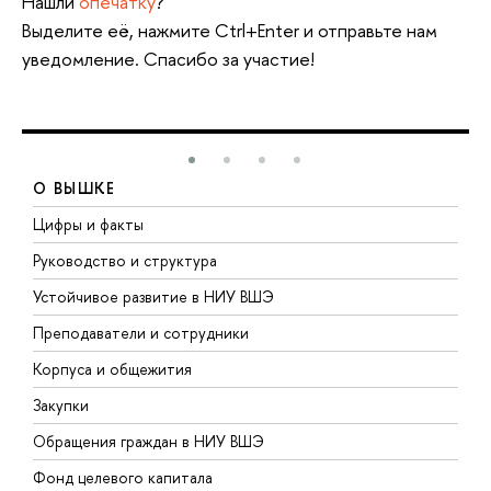
Нашли
опечатку
?
Выделите её, нажмите Ctrl+Enter и отправьте нам
уведомление. Спасибо за участие!
О ВЫШКЕ
Цифры и факты
Л
Руководство и структура
Д
Устойчивое развитие в НИУ ВШЭ
О
Преподаватели и сотрудники
П
Корпуса и общежития
В
Закупки
П
Обращения граждан в НИУ ВШЭ
А
Фонд целевого капитала
Д