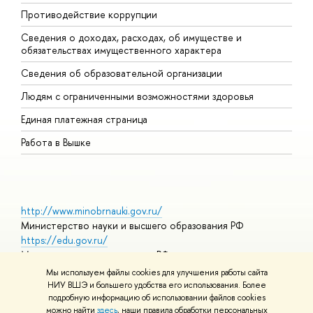
Противодействие коррупции
Ц
Сведения о доходах, расходах, об имуществе и
Б
обязательствах имущественного характера
О
Сведения об образовательной организации
О
Людям с ограниченными возможностями здоровья
Единая платежная страница
Работа в Вышке
http://www.minobrnauki.gov.ru/
Министерство науки и высшего образования РФ
https://edu.gov.ru/
Министерство просвещения РФ
https://elearning.hse.ru/mooc
Мы используем файлы cookies для улучшения работы сайта
Массовые открытые онлайн-курсы
НИУ ВШЭ и большего удобства его использования. Более
подробную информацию об использовании файлов cookies
можно найти
здесь
, наши правила обработки персональных